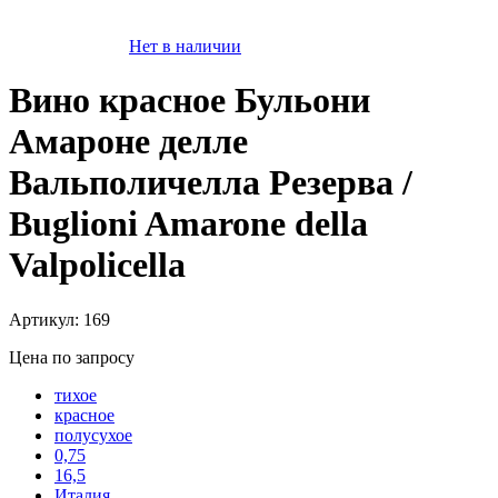
Нет в наличии
Вино красное Бульони
Амароне делле
Вальполичелла Резерва /
Buglioni Amarone della
Valpolicella
Артикул: 169
Цена по запросу
тихое
красное
полусухое
0,75
16,5
Италия