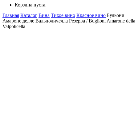
Корзина пуста.
Главная
Каталог
Вина
Тихое вино
Красное вино
Бульони
Амароне делле Вальполичелла Резерва / Buglioni Amarone della
Valpolicella