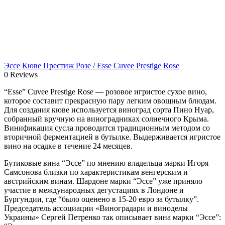
Эссе Кюве Престиж Розе / Esse Cuvee Prestige Rose
0 Reviews
“Esse” Cuvee Prestige Rose — розовое игристое сухое вино,
которое составит прекрасную пару легким овощным блюдам.
Для создания кюве используется виноград сорта Пино Нуар,
собранный вручную на виноградниках солнечного Крыма.
Винификация сусла проводится традиционным методом со
вторичной ферментацией в бутылке. Выдерживается игристое
вино на осадке в течение 24 месяцев.
Бутиковые вина “Эссе” по мнению владельца марки Игоря
Самсонова близки по характеристикам венгерским и
австрийским винам. Шардоне марки “Эссе” уже приняло
участие в международных дегустациях в Лондоне и
Бургундии, где “было оценено в 15-20 евро за бутылку”.
Председатель ассоциации «Виноградари и виноделы
Украины» Сергей Петренко так описывает вина марки “Эссе”: