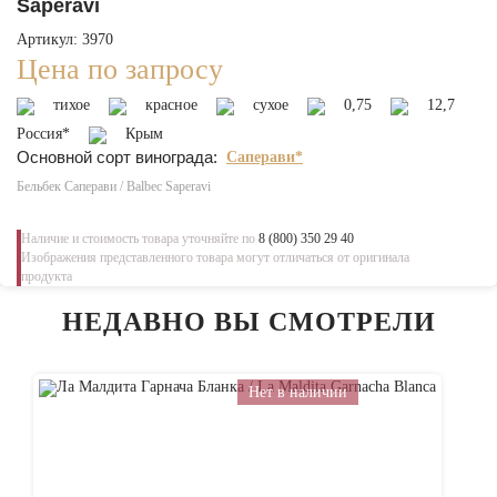
Saperavi
Артикул: 3970
Цена по запросу
тихое
красное
сухое
0,75
12,7
Россия*
Крым
Основной сорт винограда:
Саперави*
Бельбек Саперави / Balbec Saperavi
Наличие и стоимость товара уточняйте по
8 (800) 350 29 40
Изображения представленного товара могут отличаться от оригинала
продукта
НЕДАВНО ВЫ СМОТРЕЛИ
Нет в наличии