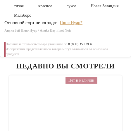
тихое
красное
сухое
Новая Зеландия
Мальборо
Основной сорт винограда:
Пино Нуар*
Анука Бей Пино Нуар / Anuka Bay Pinot Noir
Наличие и стоимость товара уточняйте по
8 (800) 350 29 40
Изображения представленного товара могут отличаться от оригинала
продукта
НЕДАВНО ВЫ СМОТРЕЛИ
Нет в наличии