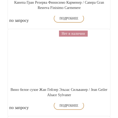
Канепа Гран Резерва Финисимо Карменер / Canepa Gran
Resreva Finisimo Carmenere
ПОДРОБНЕЕ
по запросу
Нет в наличии
Вино белое сухое Жан Гейлер Эльзас Сильванер / Jean Geiler
Alsace Sylvaner
ПОДРОБНЕЕ
по запросу