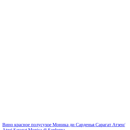
Вино красное полусухое Моника ди Сарденья Сарагат Атзеи/
Atzei Saragat Monica di Sardegna...