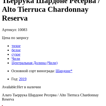
Тьеррука Шардоне Ресерва /
Alto Tierruca Chardonnay
Reserva
Артикул: 10083
Цена по запросу
тихое
белое
сухое
Чили
Центральная Долина (Чили)
Основной сорт винограда:
Шардоне*
Год:
2019
Available:
Нет в наличии
Альто Тьеррука Шардоне Ресерва / Alto Tierruca Chardonnay
Reserva