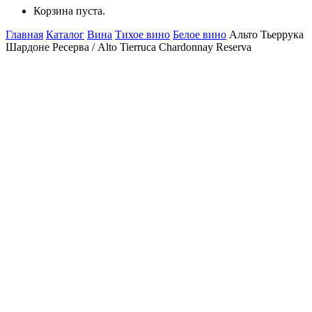
Корзина пуста.
Главная
Каталог
Вина
Тихое вино
Белое вино
Альто Тьеррука
Шардоне Ресерва / Alto Tierruca Chardonnay Reserva