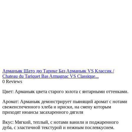
Арманьяк Шато дю Тарике Баз Арманьяк VS Классик /
Chateau du Tariquet Bas Armagnac VS Classique...
0 Reviews
Цвет: Арманьяк цвета старого золота с янтарными оттенками.
Аромат: Арманьяк демонстрирует пьянящий аромат с нотами
свежеиспеченного хлеба и ириски, на смену которым
приходят нюансы засахаренного дягиля
Вкус: Мягкий, теплый, с нотами ванили и поджаренного
дуба, с эластичной текстурой и нежным послевкусием.