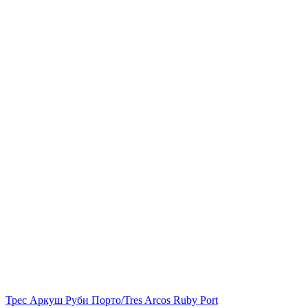
Трес Аркуш Руби Порто/Tres Arcos Ruby Port