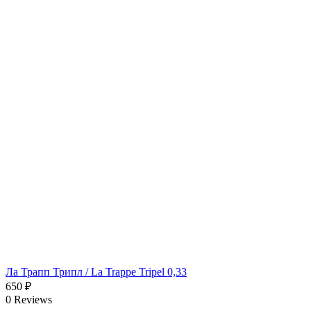
Ла Трапп Трипл / La Trappe Tripel 0,33
650
₽
0 Reviews