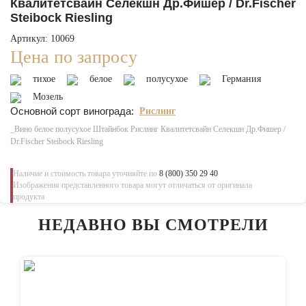
Квалитетсвайн Селекшн Др.Фишер / Dr.Fischer
Steibock Riesling
Артикул: 10069
Цена по запросу
тихое
белое
полусухое
Германия
Мозель
Основной сорт винограда:
Рислинг
_Вино белое полусухое Штайнбок Рислинг Квалитетсвайн Селекшн Др.Фишер /
Dr.Fischer Steibock Riesling
Наличие и стоимость товара уточняйте по
8 (800) 350 29 40
Изображения представленного товара могут отличаться от оригинала
продукта
НЕДАВНО ВЫ СМОТРЕЛИ