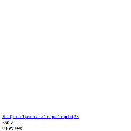
Ла Трапп Трипл / La Trappe Tripel 0,33
650
₽
0 Reviews