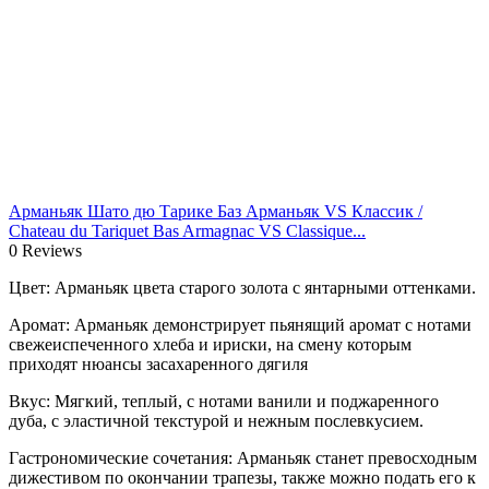
Арманьяк Шато дю Тарике Баз Арманьяк VS Классик /
Chateau du Tariquet Bas Armagnac VS Classique...
0 Reviews
Цвет: Арманьяк цвета старого золота с янтарными оттенками.
Аромат: Арманьяк демонстрирует пьянящий аромат с нотами
свежеиспеченного хлеба и ириски, на смену которым
приходят нюансы засахаренного дягиля
Вкус: Мягкий, теплый, с нотами ванили и поджаренного
дуба, с эластичной текстурой и нежным послевкусием.
Гастрономические сочетания: Арманьяк станет превосходным
дижестивом по окончании трапезы, также можно подать его к