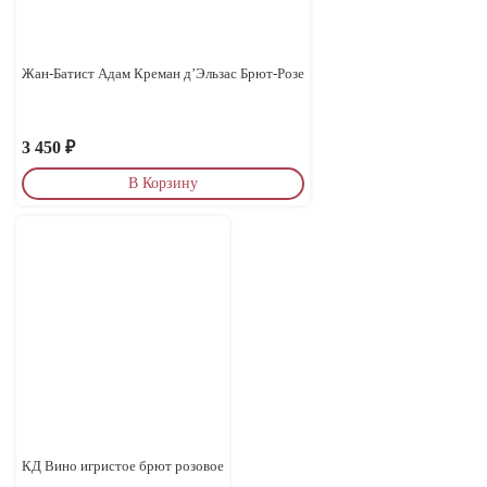
Жан-Батист Адам Креман д’Эльзас Брют-Розе
3 450
₽
В Корзину
КД Вино игристое брют розовое