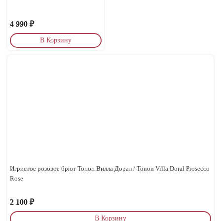
4 990
₽
В Корзину
Игристое розовое брют Тонон Вилла Дорал / Tonon Villa Doral Prosecco
Rose
2 100
₽
В Корзину