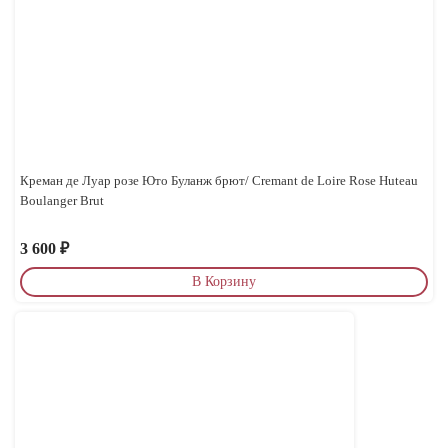
Креман де Луар розе Юто Буланж брют/ Cremant de Loire Rose Huteau
Boulanger Brut
3 600
₽
В Корзину