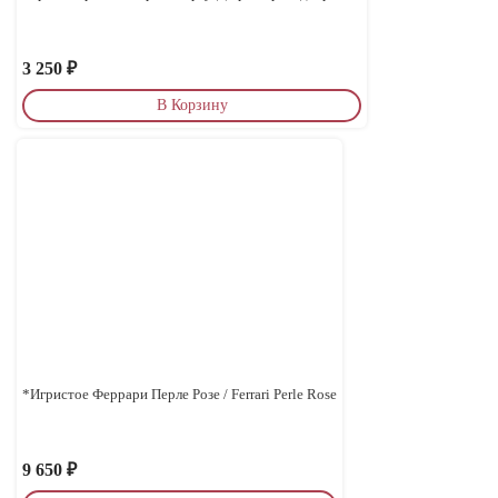
3 250
₽
В Корзину
*Игристое Феррари Перле Розе / Ferrari Perle Rose
9 650
₽