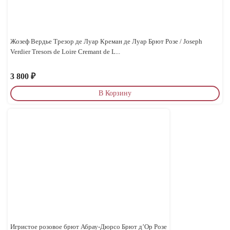
Жозеф Вердье Трезор де Луар Креман де Луар Брют Розе / Joseph
Verdier Tresors de Loire Cremant de L...
3 800
₽
В Корзину
Игристое розовое брют Абрау-Дюрсо Брют д’Ор Розе