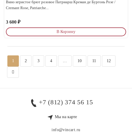
Вино игристое брют розовое Патриарш Креман де Бургонь Розе /
Cremant Rose, Patriarche...
3 600
₽
В Корзину
1
2
3
4
…
10
11
12
+7 (812) 374 56 15
Мы на карте
info@vincart.ru