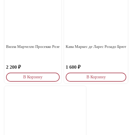
Вилла Марчелло Просекко Розе
Кава Маркес де Ларес Розадо Брют
2 200
₽
1 600
₽
В Корзину
В Корзину