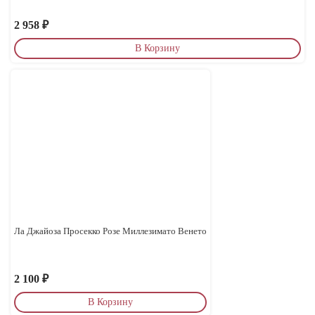
2 958
₽
В Корзину
Ла Джайоза Просекко Розе Миллезимато Венето
2 100
₽
В Корзину