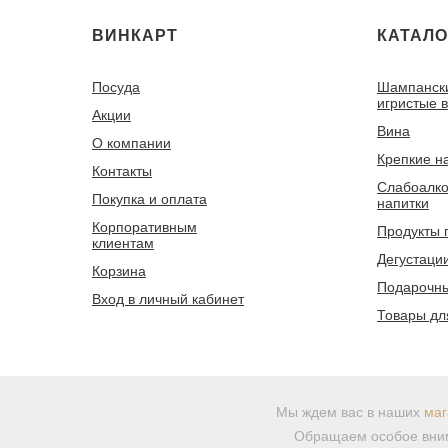
ВИНКАРТ
КАТАЛО
Посуда
Шампанск
игристые 
Акции
Вина
О компании
Крепкие н
Контакты
Слабоалко
Покупка и оплата
напитки
Корпоративным
Продукты 
клиентам
Дегустаци
Корзина
Подарочны
Вход в личный кабинет
Товары дл
Мы ждем вас в наших
маг
Обращаем особое вним