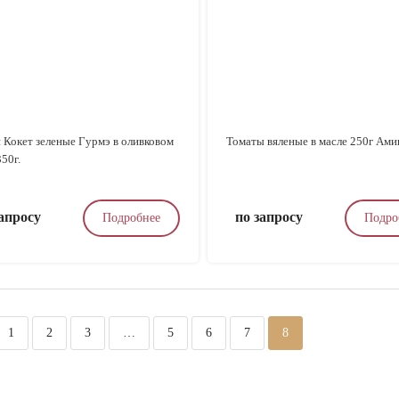
 Кокет зеленые Гурмэ в оливковом
Томаты вяленые в масле 250г Ами
350г.
запросу
по запросу
Подробнее
Подро
1
2
3
…
5
6
7
8