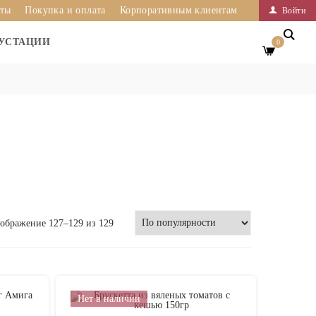
иты
Покупка и оплата
Корпоративным клиентам
Войти
УСТАЦИИ
0
ображение 127–129 из 129
Нет в наличии