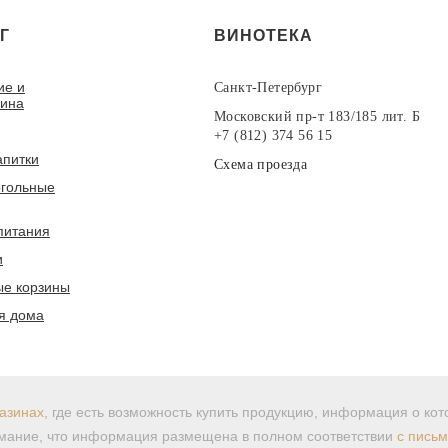
Г
ВИНОТЕКА
ие и
Санкт-Петербург
вина
Московский пр-т 183/185 лит. Б
+7 (812) 374 56 15
апитки
Схема проезда
гольные
питания
и
е корзины
я дома
азинах
, где есть возможность купить продукцию, информация о ко
ание, что информация размещена в полном соответствии
с пись