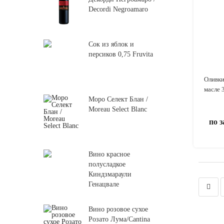
Decordi Negroamaro
Сок из яблок и
персиков 0,75 Fruvita
Оливки
масле 
Моро Селект Блан /
Moreau Select Blanc
по 
Вино красное
полусладкое
Киндзмараули
Генацвале
Вино розовое сухое
Розато Лума/Cantina