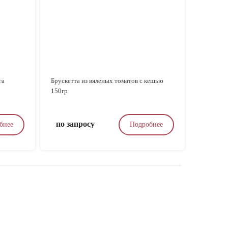
га
Брускетта из вяленых томатов c кешью
150гр
по запросу
бнее
Подробнее