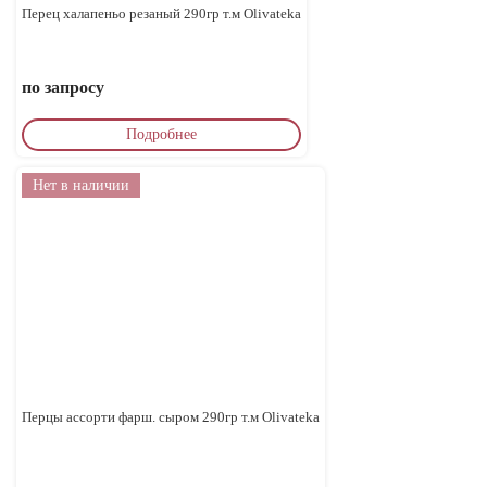
Перец халапеньо резаный 290гр т.м Olivateka
по запросу
Подробнее
Нет в наличии
Перцы ассорти фарш. сыром 290гр т.м Olivateka